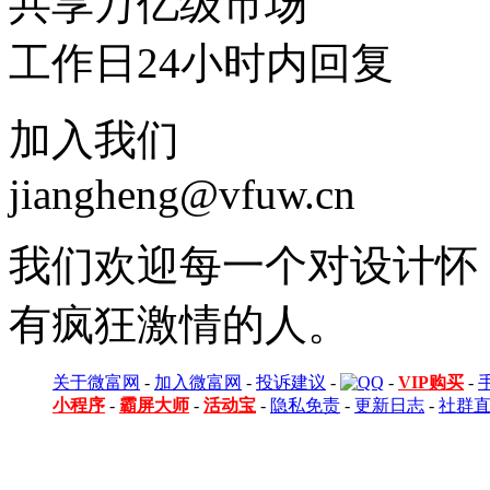
共享万亿级市场
工作日24小时内回复
加入我们
jiangheng@vfuw.cn
我们欢迎每一个对设计怀
有疯狂激情的人。
关于微富网
-
加入微富网
-
投诉建议
-
-
VIP购买
-
小程序
-
霸屏大师
-
活动宝
-
隐私免责
-
更新日志
-
社群